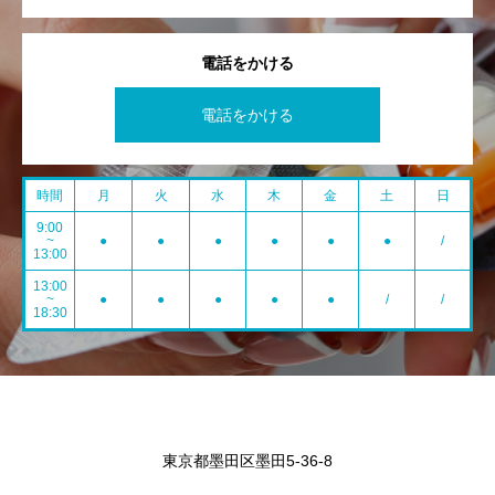
電話をかける
電話をかける
時間
月
火
水
木
金
土
日
9:00
~
●
●
●
●
●
●
/
13:00
13:00
~
●
●
●
●
●
/
/
18:30
東京都墨田区墨田5-36-8