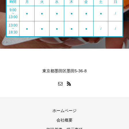
時間
月
火
水
木
金
土
日
9:00
~
●
●
●
●
●
●
/
13:00
13:00
~
●
●
●
●
●
/
/
18:30
東京都墨田区墨田5-36-8
ホームページ
会社概要